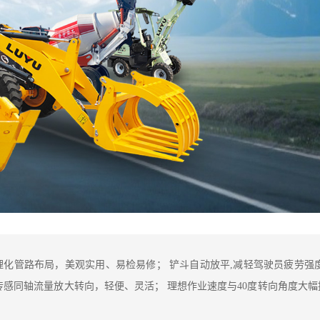
理化管路布局，美观实用、易检易修； 铲斗自动放平,减轻驾驶员疲劳强度
传感同轴流量放大转向，轻便、灵活； 理想作业速度与40度转向角度大幅