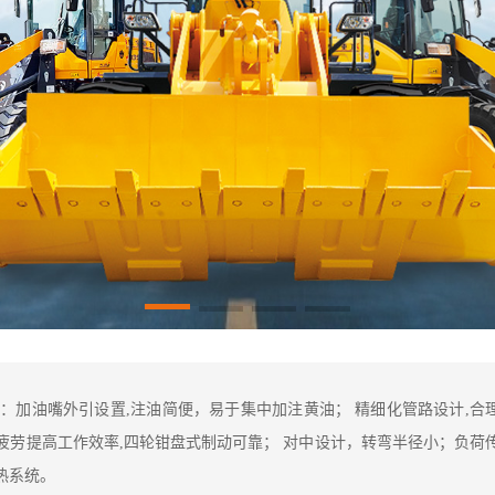
：加油嘴外引设置,注油简便，易于集中加注黄油； 精细化管路设计,合
疲劳提高工作效率,四轮钳盘式制动可靠； 对中设计，转弯半径小；负荷
热系统。