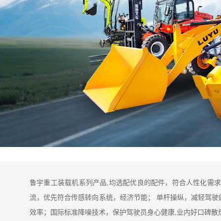
鲁宇重工装载机系列产品,均选配优良的配件，符合人性化需求
流，优先符合传感转向系统，经济节能； 单杆操纵，减轻驾驶
效率；国际标准降噪技术，保护驾驶员身心健康,业内好口碑散