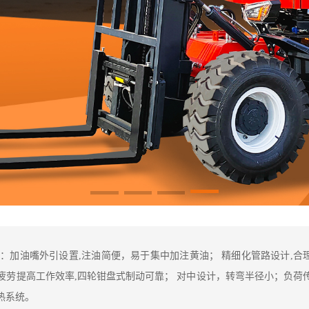
：加油嘴外引设置,注油简便，易于集中加注黄油； 精细化管路设计,合
疲劳提高工作效率,四轮钳盘式制动可靠； 对中设计，转弯半径小；负荷
热系统。