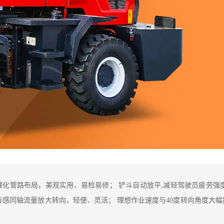
理化管路布局，美观实用、易检易修； 铲斗自动放平,减轻驾驶员疲劳强度
传感同轴流量放大转向，轻便、灵活； 理想作业速度与40度转向角度大幅