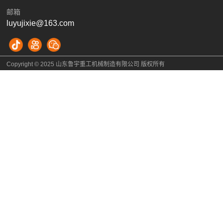
邮箱
luyujixie@163.com
Copyright © 2025 山东鲁宇重工机械制造有限公司 版权所有