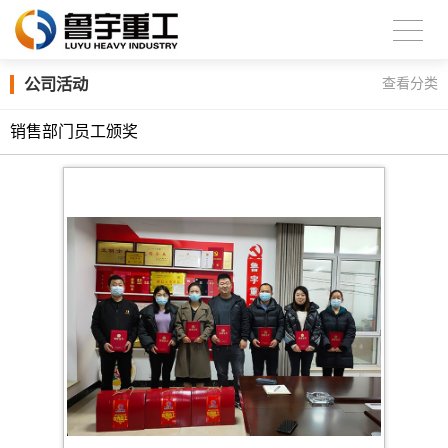
公司活动
查看分类
销售部门员工颁奖