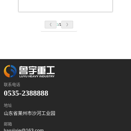
1
/1
联系电话
0535-2388888
地址
山东省莱州市沙河工业园
邮箱
luyujixie@163.com